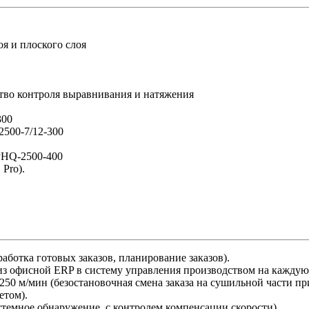
я и плоского слоя
тво контроля выравнивания и натяжения
300
500-7/12-300
PHQ-2500-400
Pro).
аботка готовых заказов, планирование заказов).
 из офисной ERP в систему управления производством на кажду
 250 м/мин (безостановочная смена заказа на сушильной части пр
етом).
стемное обнаружение, с контролем компенсации скорости).