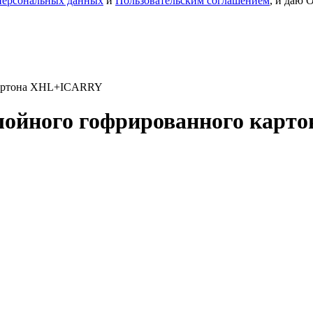
персональных данных
и
Пользовательским соглашением
, и даю 
 картона XHL+ICARRY
слойного гофрированного кар