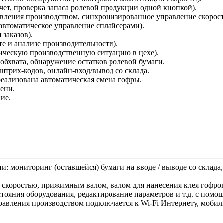
чет, проверка запаса ролевой продукции одной кнопкой).
равления производством, синхронизированное управление скорос
автоматическое управление сплайсерами).
 заказов).
те и анализе производительности).
тическую производственную ситуацию в цехе).
 обхвата, обнаружение остатков ролевой бумаги.
 штрих-кодов, онлайн-вход/вывод со склада.
 реализована автоматическая смена гофры.
мени.
ие.
: мониторинг (оставшейся) бумаги на вводе / выводе со склада,
 скоростью, прижимным валом, валом для нанесения клея гофроп
стояния оборудования, редактирование параметров и т.д. с по
равления производством подключается к Wi-Fi Интернету, моби