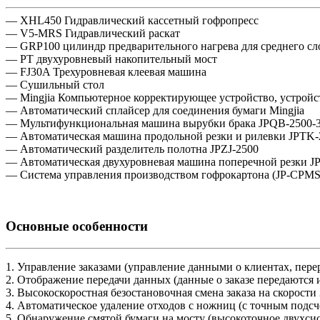
— XHL450 Гидравлический кассетный гофропресс
— V5-MRS Гидравлический раскат
— GRP100 цилиндр предварительного нагрева для среднего сло
— PT двухуровневый накопительный мост
— FJ30A Трехуровневая клеевая машина
— Сушильный стол
— Mingjia Компьютерное корректирующее устройство, устройс
— Автоматический сплайсер для соединения бумаги Mingjia
— Мультифункциональная машина вырубки брака JPQB-2500-
— Автоматическая машина продольной резки и рилевки JPTK-2
— Автоматический разделитель полотна JPZJ-2500
— Автоматическая двухуровневая машина поперечной резки J
— Система управления производством гофрокартона (JP-CPMS 
Основные особенности
1. Управление заказами (управление данными о клиентах, перер
2. Отображение передачи данных (данные о заказе передаются
3. Высокоскоростная безостановочная смена заказа на скорости
4. Автоматическое удаление отходов с ножниц (с точным подсч
5. Обнаружение смятой бумаги на мосту (высокоточное двухси